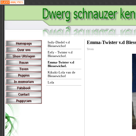
Emma-Twister v.d Bless
Indy-Diedel v.d
Blessewichof
Teven
Eefy - Twister v.d
Blessewichof.
Emma-Twister v.d
Blessewichof.
Kikuki-Lola van de
Blessewichof
Lola